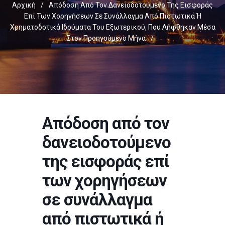
Αρχική
/
Απόδοση Από Τον Δανειοδοτούμενο Της Εισφοράς
Επί Των Χορηγήσεων Σε Συνάλλαγμα Από Πιστωτικά Ή
Χρηματοδοτικά Ιδρύματα Του Εξωτερικού, Που Λήφθηκαν Μέσα
Στον Προηγούμενο Μήνα
/
Απόδοση από τον
δανειοδοτούμενο
της εισφοράς επί
των χορηγήσεων
σε συνάλλαγμα
από πιστωτικά ή