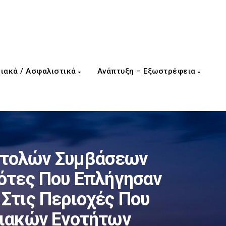
ιακά / Ασφαλιστικά
Ανάπτυξη – Εξωστρέφεια
στολών Συμβάσεων
δότες Που Επλήγησαν
Στις Περιοχές Που
ειακών Ενοτήτων