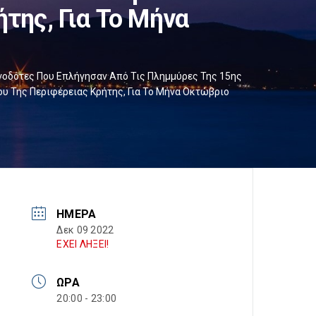
της, Για Το Μήνα
οδότες Που Επλήγησαν Από Τις Πλημμύρες Της 15ης
υ Της Περιφέρειας Κρήτης, Για Το Μήνα Οκτώβριο
ΗΜΈΡΑ
Δεκ 09 2022
ΕΧΕΙ ΛΗΞΕΙ!
ΏΡΑ
20:00 - 23:00