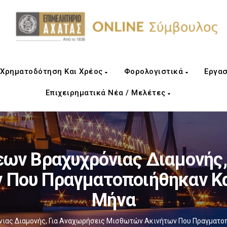
Χρηματοδότηση Και Χρέος
Φορολογιστικά
Εργασ
Επιχειρηματικά Νέα / Μελέτες
ν Βραχυχρόνιας Διαμονής,
 Που Πραγματοποιήθηκαν Κα
Μήνα
ας Διαμονής, Για Αναχωρήσεις Μισθωτών Ακινήτων Που Πραγματοπ