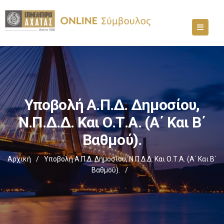
Υποβολή Α.Π.Δ. Δημοσίου,
Ν.Π.Δ.Δ. Και Ο.Τ.Α. (α΄ Και Β΄
Βαθμού).
Αρχική
/
Υποβολή Α.Π.Δ. Δημοσίου, Ν.Π.Δ.Δ. Και Ο.Τ.Α. (α΄ Και Β΄
Βαθμού).
/